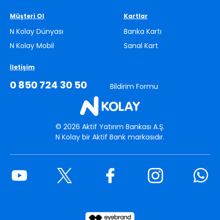
Müşteri Ol
Kartlar
N Kolay Dünyası
Banka Kartı
N Kolay Mobil
Sanal Kart
İletişim
0 850 724 30 50
Bildirim Formu
©
2026
Aktif Yatırım Bankası A.Ş.
N Kolay bir Aktif Bank markasıdır.
Youtube
Twitter
Facebook
Instagram
What