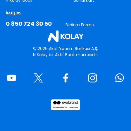
N Kolay Mobil
Sanal Kart
İletişim
0 850 724 30 50
Bildirim Formu
©
2026
Aktif Yatırım Bankası A.Ş.
N Kolay bir Aktif Bank markasıdır.
Youtube
Twitter
Facebook
Instagram
What