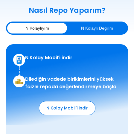
Nasıl Repo Yaparım?
N Kolaylıyım
N Kolaylı Değilim
N Kolay Mobil'i indir
Dilediğin vadede birikimlerini yüksek
faizle repoda değerlendirmeye başla
N Kolay Mobil'i indir