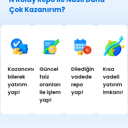
Çok Kazanırım?
Kazancını
Güncel
Dilediğin
Kısa
bilerek
faiz
vadede
vadeli
yatırım
oranları
repo
yatırım
yap!
ile işlem
yap!
imkanı!
yap!