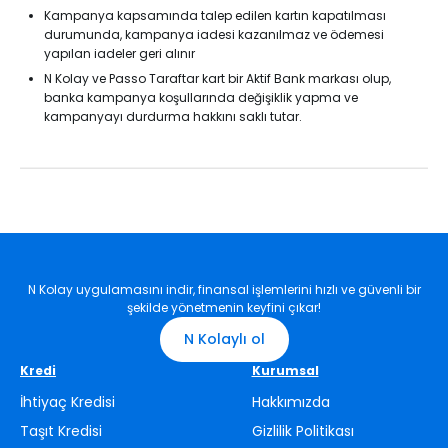
Kampanya kapsamında talep edilen kartın kapatılması
durumunda, kampanya iadesi kazanılmaz ve ödemesi
yapılan iadeler geri alınır
N Kolay ve Passo Taraftar kart bir Aktif Bank markası olup,
banka kampanya koşullarında değişiklik yapma ve
kampanyayı durdurma hakkını saklı tutar.
N Kolay uygulamasını indir, finansal işlemlerini hızlı ve güvenli bir
şekilde yönetmenin keyfini çıkar!
N Kolaylı ol
Kredi
Kurumsal
İhtiyaç Kredisi
Hakkımızda
Taşıt Kredisi
Gizlilik Politikası