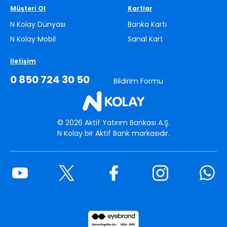
Müşteri Ol
Kartlar
N Kolay Dünyası
Banka Kartı
N Kolay Mobil
Sanal Kart
İletişim
0 850 724 30 50
Bildirim Formu
©
2026
Aktif Yatırım Bankası A.Ş.
N Kolay bir Aktif Bank markasıdır.
Youtube
Twitter
Facebook
Instagram
What