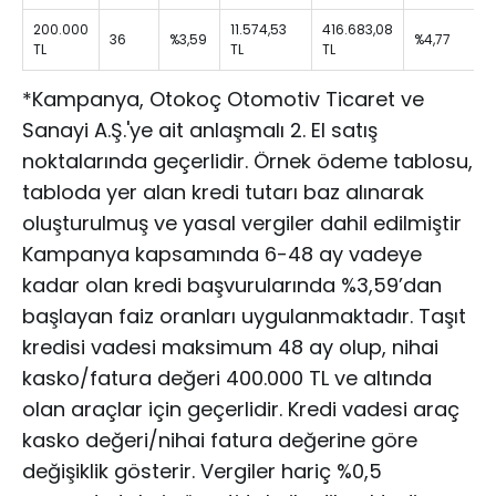
200.000
11.574,53
416.683,08
36
%3,59
%4,77
%
TL
TL
TL
*Kampanya, Otokoç Otomotiv Ticaret ve
Sanayi A.Ş.'ye ait anlaşmalı 2. El satış
noktalarında geçerlidir. Örnek ödeme tablosu,
tabloda yer alan kredi tutarı baz alınarak
oluşturulmuş ve yasal vergiler dahil edilmiştir
Kampanya kapsamında 6-48 ay vadeye
kadar olan kredi başvurularında %3,59’dan
başlayan faiz oranları uygulanmaktadır. Taşıt
kredisi vadesi maksimum 48 ay olup, nihai
kasko/fatura değeri 400.000 TL ve altında
olan araçlar için geçerlidir. Kredi vadesi araç
kasko değeri/nihai fatura değerine göre
değişiklik gösterir. Vergiler hariç %0,5