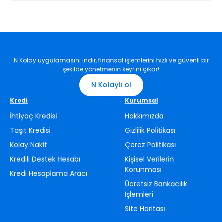
Aktif Bank İnternet Şube'den yapabilirsin.
Tüm PTT işyerlerinden TC Kimlik Numaran, başvuru numaran
ya da müşteri numaran ile birlikte ‘Kredi Ödeme’ işlemi yapmak
istediğini söyleyerek 12.50 TL karşılığında yapabilirsin.
Tüm PTT Matiklerinden TC kimlik numaran ile birlikte Aktif
N Kolay uygulamasını indir, finansal işlemlerini hızlı ve güvenli bir
Bank'taki İBAN Numaran ile ÜCRETSİZ yapabilirsin.
şekilde yönetmenin keyfini çıkar!
Herhangi bir bankada bulunan hesabından Aktif Bank’taki
IBAN numarana EFT yapabilirsin.
N Kolaylı ol
Kredi
Kurumsal
İhtiyaç Kredisi
Hakkımızda
Taşıt Kredisi
Gizlilik Politikası
Kolay Nakit
Çerez Politikası
Kredili Destek Hesabı
Kişisel Verilerin
Korunması
Kredi Hesaplama Aracı
Ücretsiz Bankacılık
İşlemleri
Site Haritası