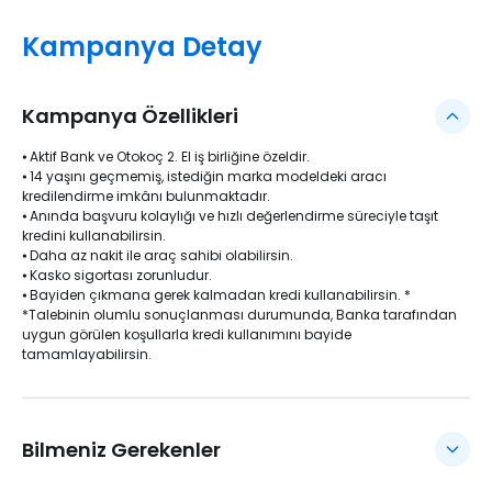
Kampanya Detay
Kampanya Özellikleri
⦁ Aktif Bank ve Otokoç 2. El iş birliğine özeldir.
⦁ 14 yaşını geçmemiş, istediğin marka modeldeki aracı
kredilendirme imkânı bulunmaktadır.
⦁ Anında başvuru kolaylığı ve hızlı değerlendirme süreciyle taşıt
kredini kullanabilirsin.
⦁ Daha az nakit ile araç sahibi olabilirsin.
⦁ Kasko sigortası zorunludur.
⦁ Bayiden çıkmana gerek kalmadan kredi kullanabilirsin. *
*Talebinin olumlu sonuçlanması durumunda, Banka tarafından
uygun görülen koşullarla kredi kullanımını bayide
tamamlayabilirsin.
Bilmeniz Gerekenler
Bankacılık Düzenleme ve Denetleme Kurulu Kararına istinaden Taşıt