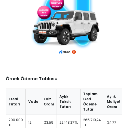
Örnek Ödeme Tablosu
Toplam
Aylık
Aylık
Y
Kredi
Faiz
Geri
Vade
Taksit
Maliyet
M
Tutarı
Oranı
Ödeme
Tutarı
Oranı
Tutarı
200.000
265.719,24
12
%3,59
22.143,27TL
%4,77
%
TL
TL