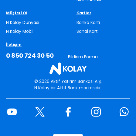
kazandıysan, N Kolay Mobil>Kartlar > Son Kart Hareketlerim
hakkını saklı tutar.
adımlarını takip ederek görüntüleyebilirsin.
6. Kazandığım iade/hediyeyi nerelerde harcayabilirim?
Müşteri Ol
Kartlar
Kazandığın iade/hediyeyi market, akaryakıt, kozmetik, giyim gibi
N Kolay Dünyası
Banka Kartı
dilediğin sektörde yapacağın alışverişlerde kullanabilirsin.
N Kolay Mobil
Sanal Kart
İletişim
0 850 724 30 50
Bildirim Formu
©
2026
Aktif Yatırım Bankası A.Ş.
N Kolay bir Aktif Bank markasıdır.
Youtube
Twitter
Facebook
Instagram
What