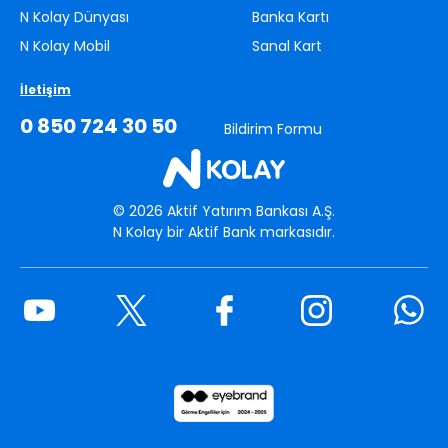
6. Kazandığım iade/hediyeyi nerelerde harcayabilirim?
N Kolay Dünyası
Banka Kartı
WhatsApp Canlı Destek hattıyla 7/24 iletişime geçebilirsin.
Kazandığın iade/hediyeyi market, akaryakıt, kozmetik, giyim gibi
N Kolay Mobil
Sanal Kart
dilediğin sektörde yapacağın alışverişlerde kullanabilirsin.
İletişim
0 850 724 30 50
Bildirim Formu
©
2026
Aktif Yatırım Bankası A.Ş.
N Kolay bir Aktif Bank markasıdır.
Youtube
Twitter
Facebook
Instagram
What