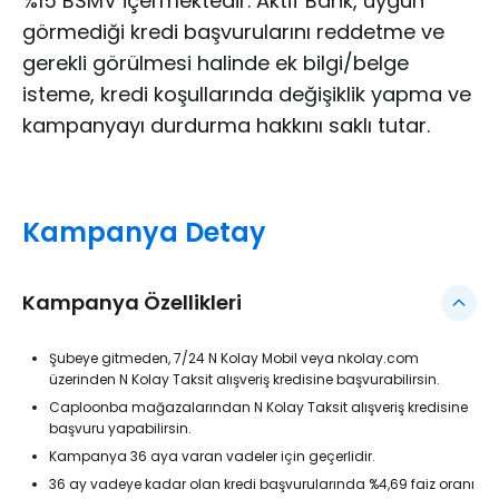
%15 BSMV içermektedir. Aktif Bank, uygun
görmediği kredi başvurularını reddetme ve
gerekli görülmesi halinde ek bilgi/belge
isteme, kredi koşullarında değişiklik yapma ve
kampanyayı durdurma hakkını saklı tutar.
Kampanya Detay
Kampanya Özellikleri
Şubeye gitmeden, 7/24 N Kolay Mobil veya nkolay.com
üzerinden N Kolay Taksit alışveriş kredisine başvurabilirsin.
Caploonba mağazalarından N Kolay Taksit alışveriş kredisine
başvuru yapabilirsin.
Kampanya 36 aya varan vadeler için geçerlidir.
36 ay vadeye kadar olan kredi başvurularında %4,69 faiz oranı