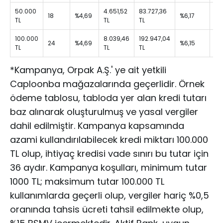
50.000
4.651,52
83.727,36
18
%4,69
%6,17
%1
TL
TL
TL
100.000
8.039,46
192.947,04
24
%4,69
%6,15
%1
TL
TL
TL
*Kampanya, Orpak A.Ş.' ye ait yetkili
Caploonba mağazalarında geçerlidir. Örnek
ödeme tablosu, tabloda yer alan kredi tutarı
baz alınarak oluşturulmuş ve yasal vergiler
dahil edilmiştir. Kampanya kapsamında
azami kullandırılabilecek kredi miktarı 100.000
TL olup, ihtiyaç kredisi vade sınırı bu tutar için
36 aydır. Kampanya koşulları, minimum tutar
1000 TL; maksimum tutar 100.000 TL
kullanımlarda geçerli olup, vergiler hariç %0,5
oranında tahsis ücreti tahsil edilmekte olup,