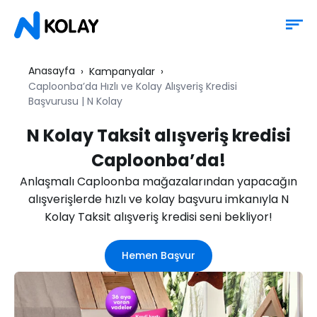
Anasayfa
Kampanyalar
Caploonba’da Hızlı ve Kolay Alışveriş Kredisi
Başvurusu | N Kolay
N Kolay Taksit alışveriş kredisi
Caploonba’da!
Anlaşmalı Caploonba mağazalarından yapacağın
alışverişlerde hızlı ve kolay başvuru imkanıyla N
Kolay Taksit alışveriş kredisi seni bekliyor!
Hemen Başvur