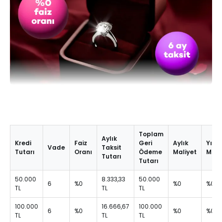
Toplam
Aylık
Kredi
Faiz
Geri
Aylık
Yıllık
Vade
Taksit
Tutarı
Oranı
Ödeme
Maliyet
Mali
Tutarı
Tutarı
50.000
8.333,33
50.000
6
%0
%0
%0
TL
TL
TL
100.000
16.666,67
100.000
6
%0
%0
%0
TL
TL
TL