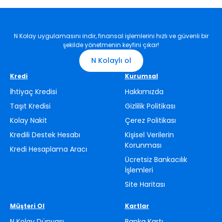
veya müşteri numaran ile birlikte ‘Kredi Ödeme’ işlemi yapmak
istediğini söyleyerek 12.50 TL karşılığında gerçekleştirebilirsin.
Tüm PTT Matiklerinden T.C. kimlik numaran ile birlikte Aktif
Bank’taki IBAN numarana ücretsiz “Para Yatırma” işlemi
N Kolay uygulamasını indir, finansal işlemlerini hızlı ve güvenli bir
yapabilirsin. Herhangi bir bankada bulunan hesabından Aktif
şekilde yönetmenin keyfini çıkar!
Bank'taki IBAN numarana EFT yapabilirsin.
N Kolaylı ol
Anlaşmalı olduğumuz UPT bayilerine nüfus cüzdanın ile
giderek ücretsiz “Para Yatırma” işlemi yapabilirsin.
Kredi
Kurumsal
İhtiyaç Kredisi
Hakkımızda
Taşıt Kredisi
Gizlilik Politikası
Kolay Nakit
Çerez Politikası
Kredili Destek Hesabı
Kişisel Verilerin
Korunması
Kredi Hesaplama Aracı
Ücretsiz Bankacılık
İşlemleri
Site Haritası
Müşteri Ol
Kartlar
N Kolay Dünyası
Banka Kartı