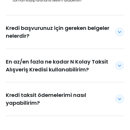
tamamlayıp ürününü teslim alabilirsin.
Kredi başvurunuz için gereken belgeler
nelerdir?
Nüfus cüzdanınla başvuruda bulunabilirsin.
En az/en fazla ne kadar N Kolay Taksit
Alışveriş Kredisi kullanabilirim?
Anlaşmalı mağazalarımızdan 1.000 TL’den 200.000 TL’ye
kadar, 3-36 aya varan vade seçenekleri ile N Kolay Taksit
alışveriş kredisini kullanabilirsin.
Kredi taksit ödemelerimi nasıl
İhtiyaç kredisi vadesi, 125.000 TL ve altı kredilerde maksimum
yapabilirim?
36 ay, 125.001-250.000 TL arasındaki kredilerde maksimum 24
aydır.
Kredi taksit ödemelerini;
N Kolay Mobil'den veya İnternet Şube’den direkt yapabilirsin.
Tüm PTT iş yerlerinden T.C. kimlik numaran, başvuru numaran