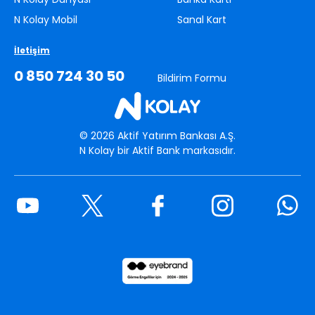
N Kolay Mobil
Sanal Kart
İletişim
0 850 724 30 50
Bildirim Formu
©
2026
Aktif Yatırım Bankası A.Ş.
N Kolay bir Aktif Bank markasıdır.
Youtube
Twitter
Facebook
Instagram
What