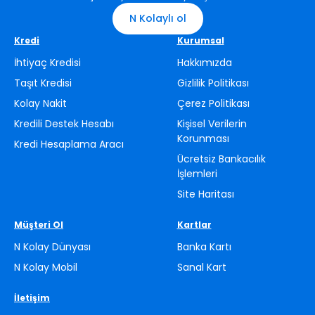
yaparak indirimli rezervasyonunun tadını çıkar!
N Kolaylı ol
Kredi
Kurumsal
İhtiyaç Kredisi
Hakkımızda
Taşıt Kredisi
Gizlilik Politikası
Kolay Nakit
Çerez Politikası
Kredili Destek Hesabı
Kişisel Verilerin
Korunması
Kredi Hesaplama Aracı
Ücretsiz Bankacılık
İşlemleri
Site Haritası
Müşteri Ol
Kartlar
N Kolay Dünyası
Banka Kartı
N Kolay Mobil
Sanal Kart
İletişim