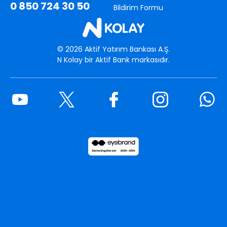
0 850 724 30 50
Bildirim Formu
©
2026
Aktif Yatırım Bankası A.Ş.
N Kolay bir Aktif Bank markasıdır.
Youtube
Twitter
Facebook
Instagram
What