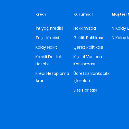
n MCC (üye iş yeri kodu) bilgisine ve faaliyet alanına ba
Kredi
Kurumsal
Müşteri 
e geçerlidir. İlgili alanlarda faaliyeti olmayan işyerleri, 
kapsamından hariç tutulacaktır.
İhtiyaç Kredisi
Hakkımızda
N Kolay 
CC (üye iş yeri kodu) bilgisinin doğru olması bankamız soru
Taşıt Kredisi
Gizlilik Politikası
N Kolay 
ğrenilebilir.
Kolay Nakit
Çerez Politikası
ka kampanya koşullarında değişiklik yapma ve kampanyayı 
Kredili Destek
Kişisel Verilerin
Hesabı
Korunması
Faaliyet Alanları
Kredi Hesaplama
Ücretsiz Bankacılık
e Bilet Acenteleri
Aracı
İşlemleri
Site Haritası
ar
unu ve Eğlence Merkezleri/Tesisleri
arkları, Sirkler