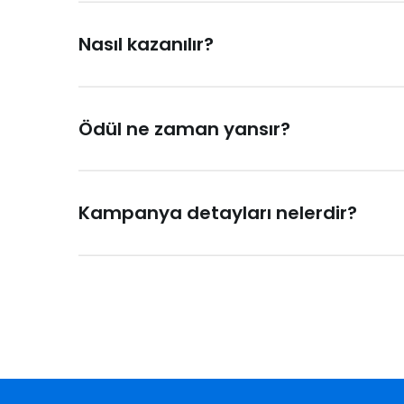
Nasıl kazanılır?
N Kolay banka kartı ya da sanal kart ile yapıl
kazanılabilir.
Ödül ne zaman yansır?
Harcamanın yapıldığı N Kolay banka kartının b
Kampanya detayları nelerdir?
Yalnızca N Kolay banka kartı veya N Kola
Kampanya müşteri bazında olup, bir müşte
Ödül yüklemelerinin yapılacağı tarihte N 
Kampanya kazanımları, şartları sağlayan h
Yüklenen iade sadece alışverişlerde kullanı
Kampanya diğer N Kolay kampanyaları ve N K