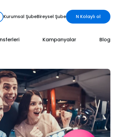
Kurumsal Şube
Bireysel Şube
N Kolaylı ol
nsferleri
Kampanyalar
Blog