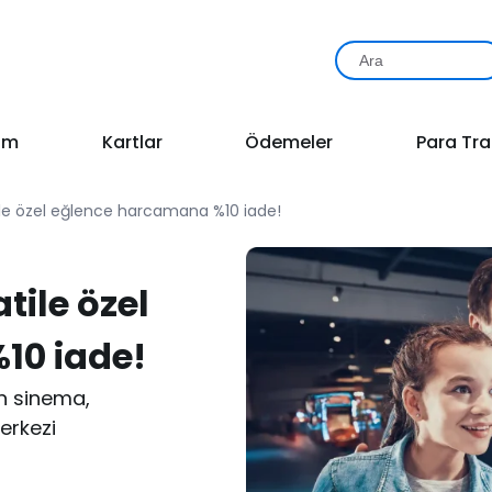
rım
Kartlar
Ödemeler
Para Tra
tile özel eğlence harcamana %10 iade!
tile özel
10 iade!
ın sinema,
erkezi