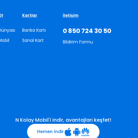
ğlıdır; kampanya aşağıda listelenen MCC
Ol
Kartlar
İletişim
aşağıdaki MCC koduna sahip olsalar bile, bu
0 850 724 30 50
Dünyası
Banka Kartı
mluluğunda bulunmamaktadır. İlgili işyeri ile
Mobil
Sanal Kart
Bildirim Formu
durdurma hakkını saklı tutar.
N Kolay Mobil'i indir, avantajları keşfet!
Hemen İndir