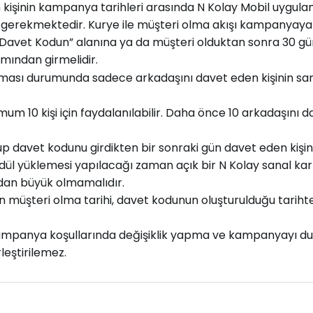
kişinin kampanya tarihleri arasında N Kolay Mobil uygula
erekmektedir. Kurye ile müşteri olma akışı kampanyaya d
 “Davet Kodun” alanına ya da müşteri olduktan sonra 30 gün
mından girmelidir.
sı durumunda sadece arkadaşını davet eden kişinin sanal 
10 kişi için faydalanılabilir. Daha önce 10 arkadaşını da
up davet kodunu girdikten bir sonraki gün davet eden kişin
ödül yüklemesi yapılacağı zaman açık bir N Kolay sanal ka
ndan büyük olmamalıdır.
nin müşteri olma tarihi, davet kodunun oluşturulduğu tariht
kampanya koşullarında değişiklik yapma ve kampanyayı dur
leştirilemez.