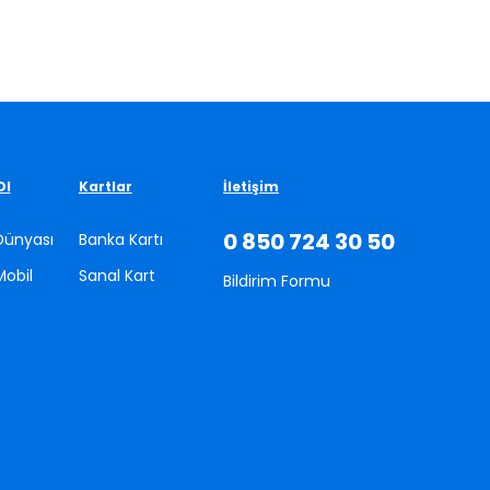
Ol
Kartlar
İletişim
0 850 724 30 50
Dünyası
Banka Kartı
Mobil
Sanal Kart
Bildirim Formu