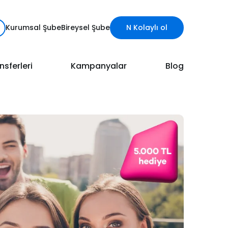
Kurumsal Şube
Bireysel Şube
N Kolaylı ol
nsferleri
Kampanyalar
Blog