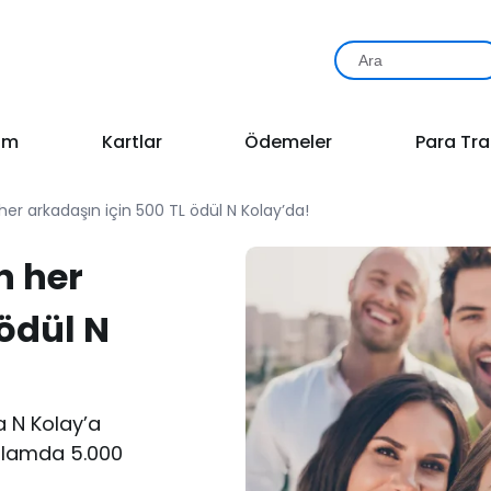
rım
Kartlar
Ödemeler
Para Tra
her arkadaşın için 500 TL ödül N Kolay’da!
n her
 ödül N
a N Kolay’a
oplamda 5.000