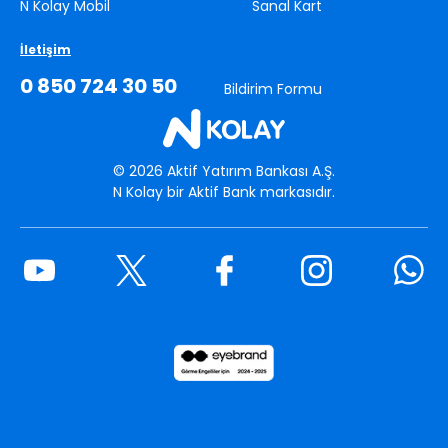
N Kolay Mobil
Sanal Kart
İletişim
0 850 724 30 50
Bildirim Formu
©
2026
Aktif Yatırım Bankası A.Ş.
N Kolay bir Aktif Bank markasıdır.
Youtube
Twitter
Facebook
Instagram
What