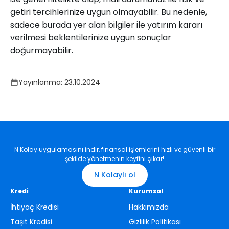
getiri tercihlerinize uygun olmayabilir. Bu nedenle,
sadece burada yer alan bilgiler ile yatırım kararı
verilmesi beklentilerinize uygun sonuçlar
doğurmayabilir.
Yayınlanma:
23.10.2024
N Kolay uygulamasını indir, finansal işlemlerini hızlı ve güvenli bir
şekilde yönetmenin keyfini çıkar!
N Kolaylı ol
Kredi
Kurumsal
İhtiyaç Kredisi
Hakkımızda
Taşıt Kredisi
Gizlilik Politikası