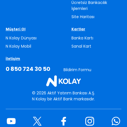
Ücretsiz Bankacılık
İşlemleri
Site Haritası
Müşteri Ol
Kartlar
N Kolay Dünyası
Banka Kartı
N Kolay Mobil
Sanal Kart
İletişim
0 850 724 30 50
Bildirim Formu
©
2026
Aktif Yatırım Bankası A.Ş.
N Kolay bir Aktif Bank markasıdır.
Youtube
Twitter
Facebook
Instagram
What